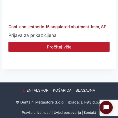
Coni. con. esthetic 15 angulated abutment 1mm, SP
Prijava za prikaz cijena
Pročitaj više
D
ENTALSHOP
KOŠARICA
BLAGAJNA
© Dentalni Megastore d.o.o. | izrada:
Dil-93 d.o.o.
Pravila privatnosti
|
Uvjeti poslovanja
|
Kontakt