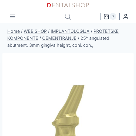
Skip
to
0
content
Home
/
WEB SHOP
/
IMPLANTOLOGIJA
/
PROTETSKE
KOMPONENTE
/
CEMENTIRANJE
/
25° angulated
abutment, 3mm gingiva height, coni. con.,