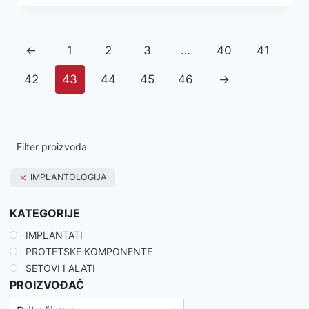
←
1
2
3
…
40
41
42
43
44
45
46
→
Filter proizvoda
IMPLANTOLOGIJA
KATEGORIJE
IMPLANTATI
PROTETSKE KOMPONENTE
SETOVI I ALATI
PROIZVOĐAČ